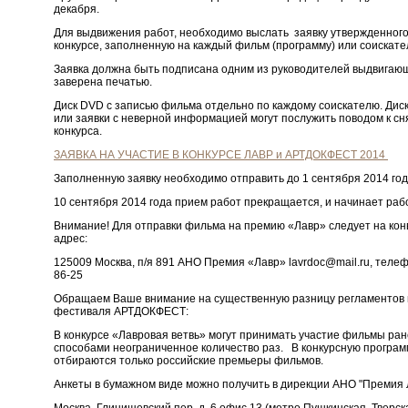
декабря.
Для выдвижения работ, необходимо выслать заявку утвержденного
конкурсе, заполненную на каждый фильм (программу) или соискате
Заявка должна быть подписана одним из руководителей выдвигаю
заверена печатью.
Диск DVD c записью фильма отдельно по каждому соискателю. Диск
или заявки с неверной информацией могут послужить поводом к с
конкурса.
ЗАЯВКА НА УЧАСТИЕ В КОНКУРСЕ ЛАВР и АРТДОКФЕСТ 2014
Заполненную заявку необходимо отправить до 1 сентября 2014 год
10 сентября 2014 года прием работ прекращается, и начинает раб
Внимание! Для отправки фильма на премию «Лавр» следует на конв
адрес:
125009 Москва, п/я 891 АНО Премия «Лавр» lavrdoc@mail.ru, телеф
86-25
Обращаем Ваше внимание на существенную разницу регламентов 
фестиваля АРТДОКФЕСТ:
В конкурсе «Лавровая ветвь» могут принимать участие фильмы р
способами неограниченное количество раз. В конкурсную прогр
отбираются только российские премьеры фильмов.
Анкеты в бумажном виде можно получить в дирекции АНО "Премия 
Москва, Глинищевский пер. д. 6 офис 13 (метро Пушкинская, Тверск